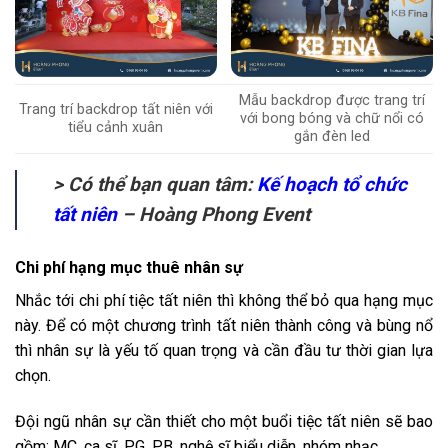
Mẫu backdrop được trang trí
Trang trí backdrop tất niên với
với bong bóng và chữ nổi có
tiểu cảnh xuân
gắn đèn led
> Có thể bạn quan tâm:
Kế hoạch tổ chức
tất niên
– Hoàng Phong Event
Chi phí hạng mục thuê nhân sự
Nhắc tới chi phí tiệc tất niên thì không thể bỏ qua hạng mục
này. Để có một chương trình tất niên thành công và bùng nổ
thì nhân sự là yếu tố quan trọng và cần đầu tư thời gian lựa
chọn.
Đội ngũ nhân sự cần thiết cho một buổi tiệc tất niên sẽ bao
gồm: MC, ca sĩ, PG, PB, nghệ sĩ biểu diễn, nhóm nhạc…