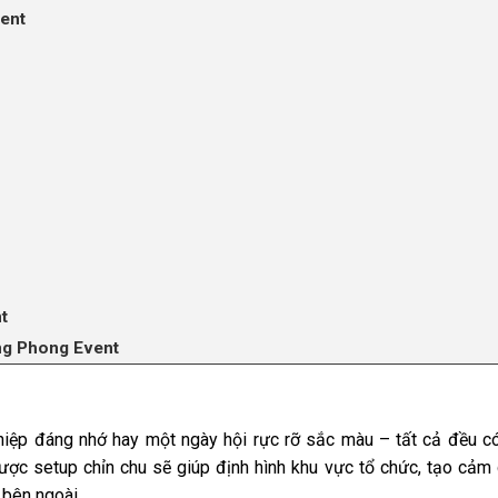
vent
t
àng Phong Event
ghiệp đáng nhớ hay một ngày hội rực rỡ sắc màu – tất cả đều c
ợc setup chỉn chu sẽ giúp định hình khu vực tổ chức, tạo cảm
 bên ngoài.