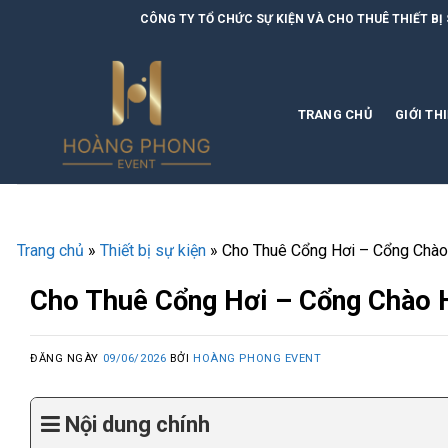
Skip
CÔNG TY TỔ CHỨC SỰ KIỆN VÀ CHO THUÊ THIẾT BỊ SỰ KIỆN | HOÀN
to
content
TRANG CHỦ
GIỚI TH
Trang chủ
»
Thiết bị sự kiện
»
Cho Thuê Cổng Hơi – Cổng Chào 
Cho Thuê Cổng Hơi – Cổng Chào H
ĐĂNG NGÀY
09/06/2026
BỞI
HOÀNG PHONG EVENT
Nội dung chính