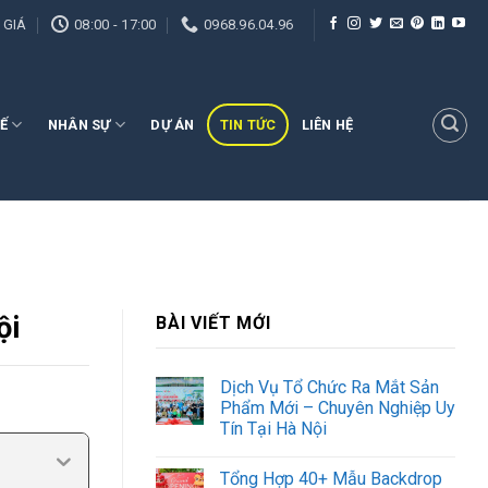
 GIÁ
08:00 - 17:00
0968.96.04.96
Ế
NHÂN SỰ
DỰ ÁN
TIN TỨC
LIÊN HỆ
ội
BÀI VIẾT MỚI
Dịch Vụ Tổ Chức Ra Mắt Sản
Phẩm Mới – Chuyên Nghiệp Uy
Tín Tại Hà Nội
Tổng Hợp 40+ Mẫu Backdrop