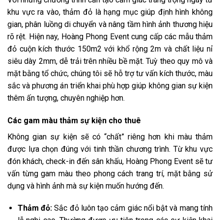
khu vực ra vào, thảm đỏ là hạng mục giúp định hình không
gian, phân luồng di chuyển và nâng tầm hình ảnh thương hiệu
rõ rệt. Hiện nay, Hoàng Phong Event cung cấp các mẫu thảm
đỏ cuộn kích thước 150m2 với khổ rộng 2m và chất liệu nỉ
siêu dày 2mm, dễ trải trên nhiều bề mặt. Tuỳ theo quy mô và
mặt bằng tổ chức, chúng tôi sẽ hỗ trợ tư vấn kích thước, màu
sắc và phương án triển khai phù hợp giúp không gian sự kiện
thêm ấn tượng, chuyên nghiệp hơn.
Các gam màu thảm sự kiện cho thuê
Không gian sự kiện sẽ có “chất” riêng hơn khi màu thảm
được lựa chọn đúng với tinh thần chương trình. Từ khu vực
đón khách, check-in đến sân khấu, Hoàng Phong Event sẽ tư
vấn từng gam màu theo phong cách trang trí, mặt bằng sử
dụng và hình ảnh mà sự kiện muốn hướng đến.
Thảm đỏ:
Sắc đỏ luôn tạo cảm giác nổi bật và mang tính