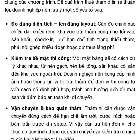
chung của chương trình. Để quá trình thuê thảm diễn ra thuận
lợi, doanh nghiệp nên lưu ý một số yếu tố sau:
Đo đúng diện tích – lên đúng layout:
Cần đo chính xác
chiều dài, chiều rộng khu vực trải thảm cũng như lối vào,
sân khấu, check-in,.. để hạn chế tình trạng thiếu thảm,
phải nối ghép nhiều đoạn hoặc dư thừa lãng phí.
Kiểm tra bề mặt thi công:
Mỗi mặt bằng sẽ có cách xử
lý khác nhau, từ nền gạch, nền bê tông, sân khấu có sẵn
đến khu vực ngoài trời. Doanh nghiệp nên cung cấp hình
ảnh hoặc thông tin vị trí trải thảm để đơn vị thi công tư
vấn cách cố định phù hợp, tránh ảnh hưởng đến bề mặt
sàn và đảm bảo an toàn khi di chuyển.
Vận chuyển & bảo quản thảm:
Thảm nỉ cần được vận
chuyển đúng cách để hạn chế ẩm ướt, xước, rách hoặc
bám bẩn trước khi setup. Vì vậy cần ưu tiên đơn vị cho
thuê có quy trình đóng gói, vận chuyển và kiểm tra rõ ràng
trước khi bàn giao tại sự kiện.