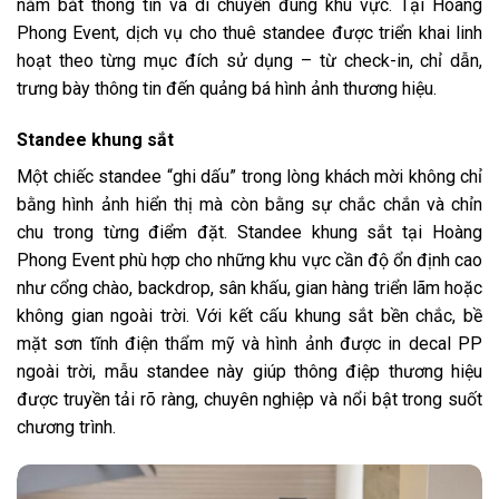
nắm bắt thông tin và di chuyển đúng khu vực. Tại Hoàng
Phong Event, dịch vụ cho thuê standee được triển khai linh
hoạt theo từng mục đích sử dụng – từ check-in, chỉ dẫn,
trưng bày thông tin đến quảng bá hình ảnh thương hiệu.
Standee khung sắt
Một chiếc standee “ghi dấu” trong lòng khách mời không chỉ
bằng hình ảnh hiển thị mà còn bằng sự chắc chắn và chỉn
chu trong từng điểm đặt. Standee khung sắt tại Hoàng
Phong Event phù hợp cho những khu vực cần độ ổn định cao
như cổng chào, backdrop, sân khấu, gian hàng triển lãm hoặc
không gian ngoài trời. Với kết cấu khung sắt bền chắc, bề
mặt sơn tĩnh điện thẩm mỹ và hình ảnh được in decal PP
ngoài trời, mẫu standee này giúp thông điệp thương hiệu
được truyền tải rõ ràng, chuyên nghiệp và nổi bật trong suốt
chương trình.