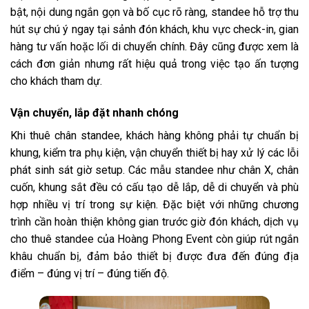
bật, nội dung ngắn gọn và bố cục rõ ràng, standee hỗ trợ thu
hút sự chú ý ngay tại sảnh đón khách, khu vực check-in, gian
hàng tư vấn hoặc lối di chuyển chính. Đây cũng được xem là
cách đơn giản nhưng rất hiệu quả trong việc tạo ấn tượng
cho khách tham dự.
Vận chuyển, lắp đặt nhanh chóng
Khi thuê chân standee, khách hàng không phải tự chuẩn bị
khung, kiểm tra phụ kiện, vận chuyển thiết bị hay xử lý các lỗi
phát sinh sát giờ setup. Các mẫu standee như chân X, chân
cuốn, khung sắt đều có cấu tạo dễ lắp, dễ di chuyển và phù
hợp nhiều vị trí trong sự kiện. Đặc biệt với những chương
trình cần hoàn thiện không gian trước giờ đón khách, dịch vụ
cho thuê standee của Hoàng Phong Event còn giúp rút ngắn
khâu chuẩn bị, đảm bảo thiết bị được đưa đến đúng địa
điểm – đúng vị trí – đúng tiến độ.