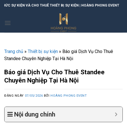
Skip
HIẾT BỊ SỰ KIỆN | HOÀNG PHONG EVENT
to
content
Trang chủ
»
Thiết bị sự kiện
»
Báo giá Dịch Vụ Cho Thuê
Standee Chuyên Nghiệp Tại Hà Nội
Báo giá Dịch Vụ Cho Thuê Standee
Chuyên Nghiệp Tại Hà Nội
ĐĂNG NGÀY
07/05/2026
BỞI
HOÀNG PHONG EVENT
Nội dung chính