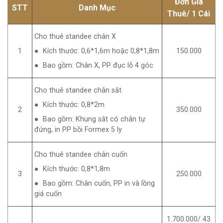
Đơn Giá
STT
Danh Mục
Thuê
/ 1 Cái
Cho thuê standee chân X
1
● Kích thước: 0,6*1,6m hoặc 0,8*1,8m
150.000
● Bao gồm: Chân X, PP đục lỗ 4 góc
Cho thuê standee chân sắt
● Kích thước: 0,8*2m
2
350.000
● Bao gồm: Khung sắt có chân tự
đứng, in PP bồi Formex 5 ly
Cho thuê standee chân cuốn
● Kích thước: 0,8*1,8m
3
250.000
● Bao gồm: Chân cuốn, PP in và lồng
giá cuốn
1.700.000/ 43