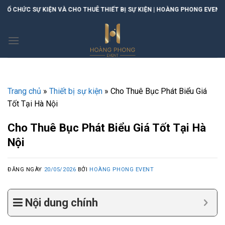
Skip
IỆN VÀ CHO THUÊ THIẾT BỊ SỰ KIỆN | HOÀNG PHONG EVENT
to
content
Trang chủ
»
Thiết bị sự kiện
»
Cho Thuê Bục Phát Biểu Giá
Tốt Tại Hà Nội
Cho Thuê Bục Phát Biểu Giá Tốt Tại Hà
Nội
ĐĂNG NGÀY
20/05/2026
BỞI
HOÀNG PHONG EVENT
Nội dung chính