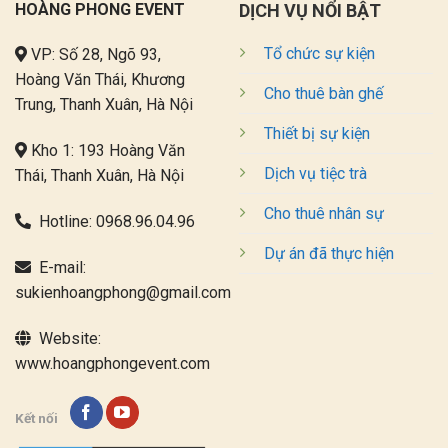
HOÀNG PHONG EVENT
DỊCH VỤ NỔI BẬT
Tổ chức sự kiện
VP: Số 28, Ngõ 93,
Hoàng Văn Thái, Khương
Cho thuê bàn ghế
Trung, Thanh Xuân, Hà Nội
Thiết bị sự kiện
Kho 1: 193 Hoàng Văn
Dịch vụ tiệc trà
Thái, Thanh Xuân, Hà Nội
Cho thuê nhân sự
Hotline:
0968.96.04.96
Dự án đã thực hiện
E-mail:
sukienhoangphong@gmail.com
Website:
www.hoangphongevent.com
Kết nối