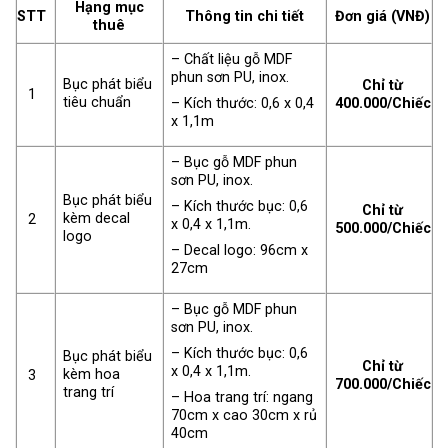
Hạng mục
STT
Thông tin chi tiết
Đơn giá (VNĐ)
thuê
– Chất liệu gỗ MDF
phun sơn PU, inox.
Bục phát biểu
Chỉ từ
1
tiêu chuẩn
– Kích thước: 0,6 x 0,4
400.000/Chiếc
x 1,1m
– Bục gỗ MDF phun
sơn PU, inox.
Bục phát biểu
– Kích thước bục: 0,6
Chỉ từ
kèm decal
2
x 0,4 x 1,1m.
500.000/Chiếc
logo
– Decal logo: 96cm x
27cm
– Bục gỗ MDF phun
sơn PU, inox.
– Kích thước bục: 0,6
Bục phát biểu
Chỉ từ
x 0,4 x 1,1m.
kèm hoa
3
700.000/Chiếc
trang trí
– Hoa trang trí: ngang
70cm x cao 30cm x rủ
40cm