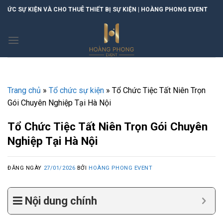
Skip
 BỊ SỰ KIỆN | HOÀNG PHONG EVENT
to
content
Trang chủ
»
Tổ chức sự kiện
»
Tổ Chức Tiệc Tất Niên Trọn
Gói Chuyên Nghiệp Tại Hà Nội
Tổ Chức Tiệc Tất Niên Trọn Gói Chuyên
Nghiệp Tại Hà Nội
ĐĂNG NGÀY
27/01/2026
BỞI
HOÀNG PHONG EVENT
Nội dung chính