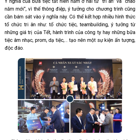
Ý nghĩa của bữa tiệc tất niên nằm ở hai từ “tri ân” và “chào
năm mới”, vì thế thông điệp, ý tưởng cho chương trình cũng
cần bám sát vào ý nghĩa này. Có thể kết hợp nhiều hình thức
tổ chức tri ân như: tổ chức tiệc, teambuilding, ý tưởng từ
những giá trị của Tết, hành trình của công ty hay những bữa
tiệc âm nhạc, prom, dạ tiệc,… tạo nên một sự kiện ấn tượng,
độc đáo.