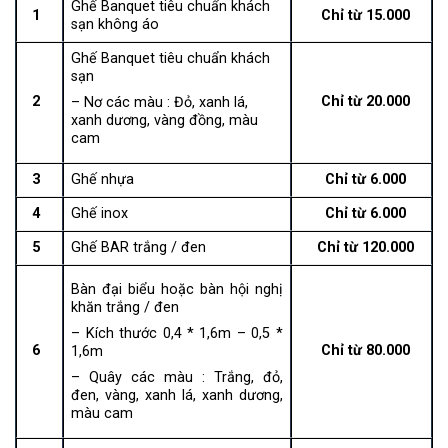
Ghế Banquet tiêu chuẩn khách
1
Chỉ từ 15.000
sạn không áo
Ghế Banquet tiêu chuẩn khách
sạn
2
Chỉ từ
20.000
– Nơ các màu : Đỏ, xanh lá,
xanh dương, vàng đồng, màu
cam
3
Ghế nhựa
Chỉ từ 6.000
4
Ghế inox
Chỉ từ 6.000
5
Ghế BAR trắng / đen
Chỉ từ
120.000
Bàn đại biểu hoặc bàn hội nghị
khăn trắng / đen
– Kích thước 0,4 * 1,6m – 0,5 *
6
Chỉ từ 80.000
1,6m
– Quây các màu : Trắng, đỏ,
đen, vàng, xanh lá, xanh dương,
màu cam