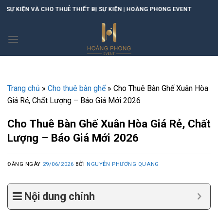
Skip
HIẾT BỊ SỰ KIỆN | HOÀNG PHONG EVENT
to
content
Trang chủ
»
Cho thuê bàn ghế
»
Cho Thuê Bàn Ghế Xuân Hòa
Giá Rẻ, Chất Lượng – Báo Giá Mới 2026
Cho Thuê Bàn Ghế Xuân Hòa Giá Rẻ, Chất
Lượng – Báo Giá Mới 2026
ĐĂNG NGÀY
29/06/2026
BỞI
NGUYỄN PHƯƠNG QUANG
Nội dung chính