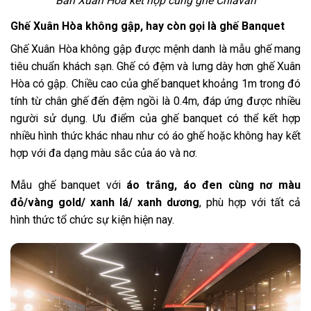
Bàn Xuân Hòa kết hợp cùng ghế Chiavari
Ghế Xuân Hòa không gập, hay còn gọi là ghế Banquet
Ghế Xuân Hòa không gập được mệnh danh là mẫu ghế mang
tiêu chuẩn khách sạn. Ghế có đệm và lưng dày hơn ghế Xuân
Hòa có gập. Chiều cao của ghế banquet khoảng 1m trong đó
tính từ chân ghế đến đệm ngồi là 0.4m, đáp ứng được nhiều
người sử dụng. Ưu điểm của ghế banquet có thể kết hợp
nhiều hình thức khác nhau như có áo ghế hoặc không hay kết
hợp với đa dạng màu sắc của áo và nơ.
Mẫu ghế banquet với
áo trắng, áo đen cùng nơ màu
đỏ/vàng gold/ xanh lá/ xanh dương
, phù hợp với tất cả
hình thức tổ chức sự kiện hiện nay.