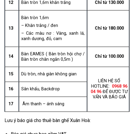
12
Bàn tròn 1,6m khăn trắng
Chỉ từ 130.000
Bàn tròn 1,6m
– Khăn trắng / đen
13
Chỉ từ 180.000
– Các màu nơ : Vàng, xanh lá,
xanh dương, đỏ, cam
Bàn EAMES ( Bàn tròn hội chợ /
14
Chỉ từ 100.000
Bàn tròn chân ngắn 0,5m )
15
Dù tròn, nhà giàn không gian
LIÊN HỆ SỐ
HOTLINE:
0968 96
16
Sân khấu, Backdrop
04 96
ĐỂ ĐƯỢC TƯ
VẤN VÀ BÁO GIÁ
17
Âm thanh – ánh sáng
Lưu ý báo giá cho thuê bàn ghế Xuân Hoà: