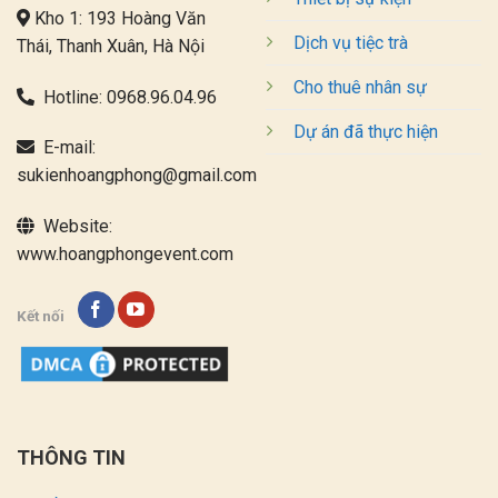
Kho 1: 193 Hoàng Văn
Dịch vụ tiệc trà
Thái, Thanh Xuân, Hà Nội
Cho thuê nhân sự
Hotline:
0968.96.04.96
Dự án đã thực hiện
E-mail:
sukienhoangphong@gmail.com
Website:
www.hoangphongevent.com
Kết nối
THÔNG TIN