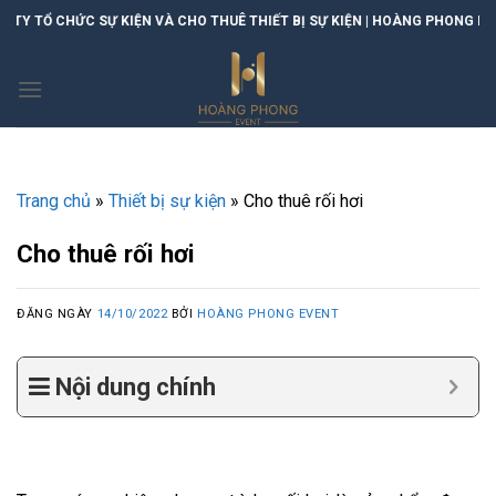
Skip
SỰ KIỆN VÀ CHO THUÊ THIẾT BỊ SỰ KIỆN | HOÀNG PHONG EVENT
to
content
Trang chủ
»
Thiết bị sự kiện
»
Cho thuê rối hơi
Cho thuê rối hơi
ĐĂNG NGÀY
14/10/2022
BỞI
HOÀNG PHONG EVENT
Nội dung chính