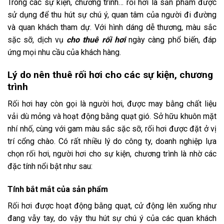
Trong các sự kiện, chương trình… rối hơi là sản phẩm được
sử dụng để thu hút sự chú ý, quan tâm của người đi đường
và quan khách tham dự. Với hình dáng dễ thương, màu sắc
sặc sỡ, dịch vụ
cho thuê rối hơi
ngày càng phổ biến, đáp
ứng mọi nhu cầu của khách hàng.
Lý do nên thuê rối hơi cho các sự kiện, chương
trình
Rối hơi hay còn gọi là người hơi, được may bằng chất liệu
vải dù mỏng và hoạt động bằng quạt gió. Sở hữu khuôn mặt
nhí nhố, cùng với gam màu sắc sặc sỡ, rối hơi được đặt ở vị
trí cổng chào. Có rất nhiều lý do công ty, doanh nghiệp lựa
chọn rối hơi, người hơi cho sự kiện, chương trình là nhờ các
đặc tính nổi bật như sau:
Tính bắt mắt của sản phẩm
Rối hơi được hoạt động bằng quạt, cử động lên xuống như
đang vẫy tay, do vậy thu hút sự chú ý của các quan khách