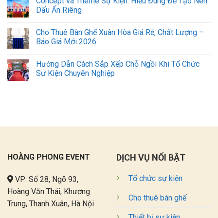
Concept và Theme Sự Kiện: Hiểu Đúng Để Tạo Nên
Dấu Ấn Riêng
Cho Thuê Bàn Ghế Xuân Hòa Giá Rẻ, Chất Lượng –
Báo Giá Mới 2026
Hướng Dẫn Cách Sắp Xếp Chỗ Ngồi Khi Tổ Chức
Sự Kiện Chuyên Nghiệp
HOÀNG PHONG EVENT
DỊCH VỤ NỔI BẬT
Tổ chức sự kiện
VP: Số 28, Ngõ 93,
Hoàng Văn Thái, Khương
Cho thuê bàn ghế
Trung, Thanh Xuân, Hà Nội
Thiết bị sự kiện