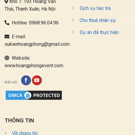
Kho 1: 193 Hoàng Văn
Dịch vụ tiệc trà
Thái, Thanh Xuân, Hà Nội
Cho thuê nhân sự
Hotline:
0968.96.04.96
Dự án đã thực hiện
E-mail:
sukienhoangphong@gmail.com
Website:
www.hoangphongevent.com
Kết nối
THÔNG TIN
Về chúng tôi