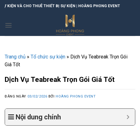
Skip
Ê THIẾT BỊ SỰ KIỆN | HOÀNG PHONG EVENT
to
content
Trang chủ
»
Tổ chức sự kiện
»
Dịch Vụ Teabreak Trọn Gói
Giá Tốt
Dịch Vụ Teabreak Trọn Gói Giá Tốt
ĐĂNG NGÀY
03/02/2026
BỞI
HOÀNG PHONG EVENT
Nội dung chính