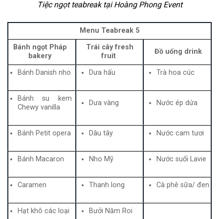
Tiệc ngọt teabreak tại Hoàng Phong Event
Menu Teabreak 5
Bánh ngọt Pháp
Trái cây fresh
Đồ uống drink
bakery
fruit
Bánh Danish nho
Dưa hấu
Trà hoa cúc
Bánh su kem
Dưa vàng
Nước ép dứa
Chewy vanilla
Bánh Petit opera
Dâu tây
Nước cam tươi
Bánh Macaron
Nho Mỹ
Nước suối Lavie
Caramen
Thanh long
Cà phê sữa/ đen
Hạt khô các loại
Bưởi Năm Roi