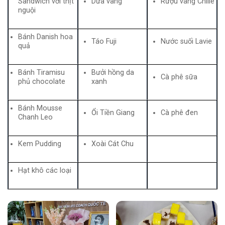
Sandwich với thịt
Dưa vàng
Rượu vang Chille
nguội
Bánh Danish hoa
Táo Fuji
Nước suối Lavie
quả
Bánh Tiramisu
Bưởi hồng da
Cà phê sữa
phủ chocolate
xanh
Bánh Mousse
Ổi Tiền Giang
Cà phê đen
Chanh Leo
Kem Pudding
Xoài Cát Chu
Hạt khô các loại