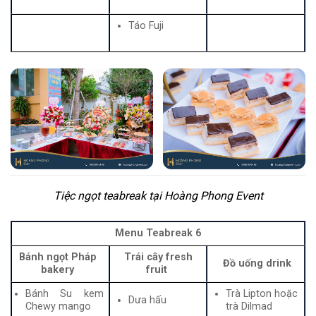
Táo Fuji
Tiệc ngọt teabreak tại Hoàng Phong Event
Menu Teabreak 6
Bánh ngọt Pháp
Trái cây fresh
Đồ uống drink
bakery
fruit
Bánh Su kem
Trà Lipton hoặc
Dưa hấu
Chewy mango
trà Dilmad