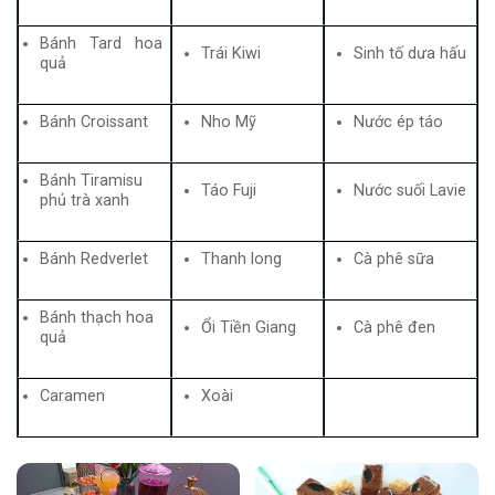
Bánh Tard hoa
Trái Kiwi
Sinh tố dưa hấu
quả
Bánh Croissant
Nho Mỹ
Nước ép táo
Bánh Tiramisu
Táo Fuji
Nước suối Lavie
phủ trà xanh
Bánh Redverlet
Thanh long
Cà phê sữa
Bánh thạch hoa
Ổi Tiền Giang
Cà phê đen
quả
Caramen
Xoài