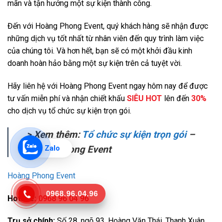
mãn và tận hưởng một sự kiện thành công.
Đến với Hoàng Phong Event, quý khách hàng sẽ nhận được
những dịch vụ tốt nhất từ nhân viên đến quy trình làm việc
của chúng tôi. Và hơn hết, bạn sẽ có một khởi đầu kinh
doanh hoàn hảo bằng một sự kiện trên cả tuyệt vời.
Hãy liên hệ với Hoàng Phong Event ngay hôm nay để được
tư vấn miễn phí và nhận chiết khấu
SIÊU HOT
lên đến
30%
cho dịch vụ tổ chức sự kiện trọn gói.
> Xem thêm:
Tổ chức sự kiện trọn gói
–
Hoàng Phong Event
Zalo
Hoàng Phong Event
0968.96.04.96
Hotline:
0968 96 04 96
Trụ sở chính:
Số 28, ngõ 93, Hoàng Văn Thái, Thanh Xuân,