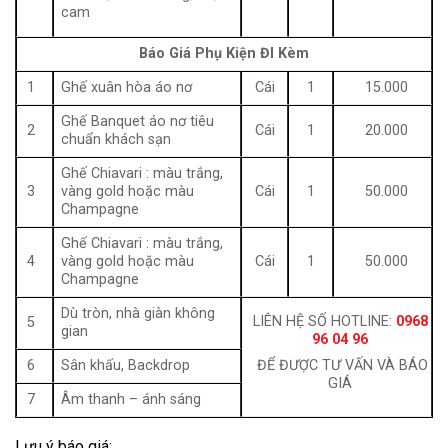
cam
Báo Giá Phụ Kiện ĐI Kèm
1
Ghế xuân hòa áo nơ
Cái
1
15.000
Ghế Banquet áo nơ tiêu
2
Cái
1
20.000
chuẩn khách sạn
Ghế Chiavari : màu trắng,
3
vàng gold hoặc màu
Cái
1
50.000
Champagne
Ghế Chiavari : màu trắng,
4
vàng gold hoặc màu
Cái
1
50.000
Champagne
Dù tròn, nhà giàn không
LIÊN HỆ SỐ HOTLINE:
0968
5
gian
96 04 96
6
Sân khấu, Backdrop
ĐỂ ĐƯỢC TƯ VẤN VÀ BÁO
GIÁ
7
Âm thanh – ánh sáng
Lưu ý báo giá: