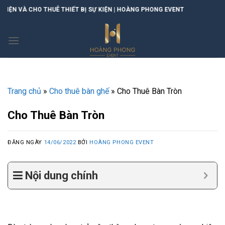
Skip
ẾT BỊ SỰ KIỆN | HOÀNG PHONG EVENT
to
content
Trang chủ
»
Cho thuê bàn ghế
»
Cho Thuê Bàn Tròn
Cho Thuê Bàn Tròn
ĐĂNG NGÀY
14/06/2022
BỞI
HOÀNG PHONG EVENT
Nội dung chính