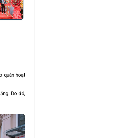
p quán hoạt
năng. Do đó,