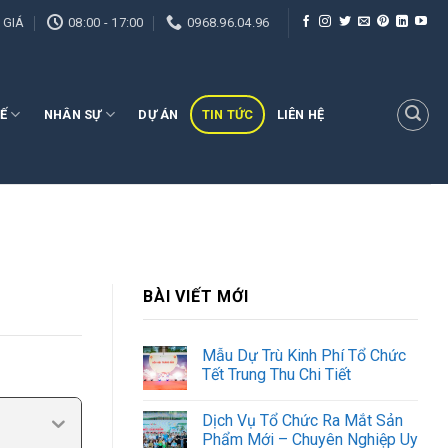
 GIÁ
08:00 - 17:00
0968.96.04.96
Ế
NHÂN SỰ
DỰ ÁN
TIN TỨC
LIÊN HỆ
BÀI VIẾT MỚI
Mẫu Dự Trù Kinh Phí Tổ Chức
Tết Trung Thu Chi Tiết
Dịch Vụ Tổ Chức Ra Mắt Sản
Phẩm Mới – Chuyên Nghiệp Uy