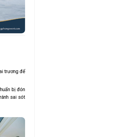
ai trương để
chuẩn bị đón
ránh sai sót