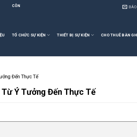
 CHỨC SỰ KIỆN VÀ CHO THUÊ THIẾT BỊ SỰ KIỆN | HOÀNG PHONG EVENT
BÁO
IỆU
TỔ CHỨC SỰ KIỆN
THIẾT BỊ SỰ KIỆN
CHO THUÊ BÀN GH
Tưởng Đến Thực Tế
: Từ Ý Tưởng Đến Thực Tế