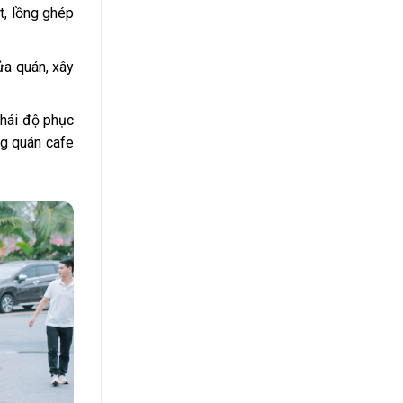
t, lồng ghép
ửa quán, xây
thái độ phục
ng quán cafe