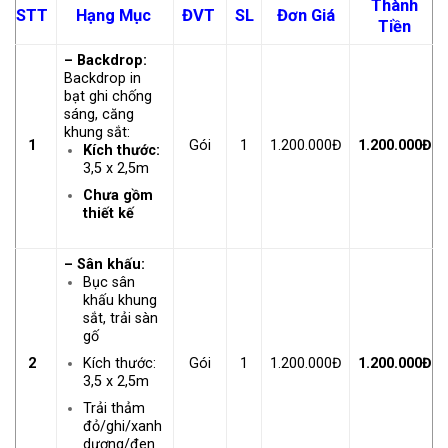
Thành
STT
Hạng Mục
ĐVT
SL
Đơn Giá
Tiền
– Backdrop:
Backdrop in
bạt ghi chống
sáng, căng
khung sắt:
1
Gói
1
1.200.000Đ
1.200.000Đ
Kích thước:
3,5 x 2,5m
Chưa gồm
thiết kế
– Sân khấu:
Bục sân
khấu khung
sắt, trải sàn
gố
Kích thước:
2
Gói
1
1.200.000Đ
1.200.000Đ
3,5 x 2,5m
Trải thảm
đỏ/ghi/xanh
dương/đen