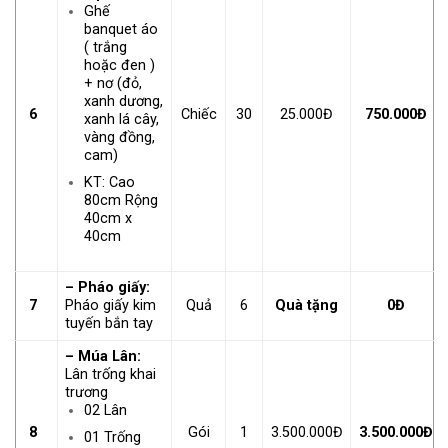
Ghế
banquet áo
( trắng
hoặc đen )
+ nơ (đỏ,
xanh dương,
6
Chiếc
30
25.000Đ
750.000Đ
xanh lá cây,
vàng đồng,
cam)
KT: Cao
80cm Rộng
40cm x
40cm
– Pháo giấy:
7
Pháo giấy kim
Quả
6
Quà tặng
0Đ
tuyến bắn tay
– Múa Lân:
Lân trống khai
trương
02 Lân
8
Gói
1
3.500.000Đ
3.500.000Đ
01 Trống