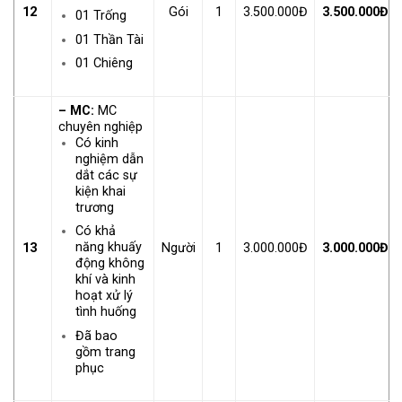
12
Gói
1
3.500.000Đ
3.500.000Đ
01 Trống
01 Thần Tài
01 Chiêng
– MC:
MC
chuyên nghiệp
Có kinh
nghiệm dẫn
dắt các sự
kiện khai
trương
Có khả
năng khuấy
13
Người
1
3.000.000Đ
3.000.000Đ
động không
khí và kinh
hoạt xử lý
tình huống
Đã bao
gồm trang
phục