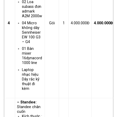
02 Loa
subass đơn
admark
A2M 2000w
4
Gói
1
4.000.000Đ
4.000.000Đ
04 Micro
không dây
Sennheiser
EW 100 G3
– G4
01 Bàn
mixer
16dynacord
1000 line
Laptop
nhạc hiệu
Dây rắc kỹ
thuật đi
kèm
– Standee:
Standee chân
cuốn
Kích thước :