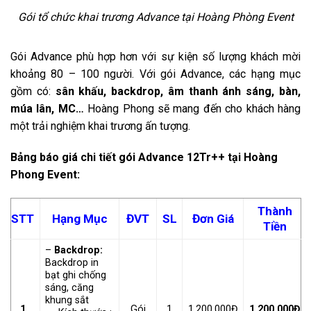
Gói tổ chức khai trương Advance tại Hoàng Phòng Event
Gói Advance phù hợp hơn với sự kiện số lượng khách mời
khoảng 80 – 100 người. Với gói Advance, các hạng mục
gồm có:
sân khấu, backdrop, âm thanh ánh sáng, bàn,
múa lân, MC…
Hoàng Phong sẽ mang đến cho khách hàng
một trải nghiệm khai trương ấn tượng.
Bảng báo giá chi tiết gói Advance 12Tr++ tại Hoàng
Phong Event:
Thành
STT
Hạng Mục
ĐVT
SL
Đơn Giá
Tiền
–
Backdrop:
Backdrop in
bạt ghi chống
sáng, căng
khung sắt
1
Gói
1
1.200.000Đ
1.200.000Đ