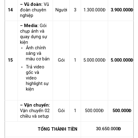
– Vũ đoàn:
Vũ
14
đoàn chuyên
Người
3
1.300.000Đ
3.900.000Đ
nghiệp
– Media:
Gói
chụp ảnh và
quay dựng sự
kiện
Ảnh chỉnh
sáng và
màu cơ bản
15
Gói
1
5.000.000Đ
5.000.000Đ
Trả video
gốc và
video
highlight sự
kiện
– Vận chuyển:
Vận chuyển 02
Gói
1
500.000Đ
500.000Đ
chiều và setup
30.650.000
Đ
TỔNG THÀNH TIỀN