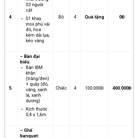
03 người
cắt
4
Bộ
4
Quà tặng
0Đ
01 khay
inox phủ vải
đỏ, hoa
kèm dải lụa,
kéo vàng
– Bàn đại
biểu:
Bàn IBM
khăn
(trắng/đen)
+ quây (đỏ,
5
Chiếc
4
100.000Đ
400.000Đ
vàng, xanh
lá, xanh
dương)
Kích thước :
0,4 x 1,6m
– Ghế
banquet: