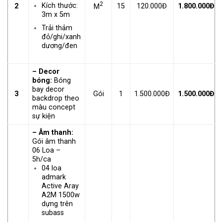
2
Kích thước:
2
15
120.000Đ
1.800.000Đ
M
3m x 5m
Trải thảm
đỏ/ghi/xanh
dương/đen
– Decor
bóng:
Bóng
bay decor
3
Gói
1
1.500.000Đ
1.500.000Đ
backdrop theo
màu concept
sự kiện
– Âm thanh:
Gói âm thanh
06 Loa –
5h/ca
04 loa
admark
Active Aray
A2M 1500w
dựng trên
subass