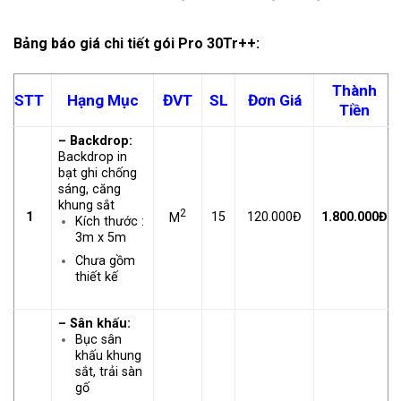
Bảng báo giá chi tiết gói Pro 30Tr++:
Thành
STT
Hạng Mục
ĐVT
SL
Đơn Giá
Tiền
– Backdrop:
Backdrop in
bạt ghi chống
sáng, căng
khung sắt
2
1
15
120.000Đ
1.800.000Đ
M
Kích thước :
3m x 5m
Chưa gồm
thiết kế
– Sân khấu:
Bục sân
khấu khung
sắt, trải sàn
gố