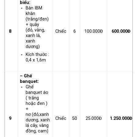
biểu:
Bàn IBM
khăn
(trắng/đen)
+ quây
(đỏ, vàng,
8
Chiếc
6
100.000Đ
600.000Đ
xanh lá,
xanh
dương)
Kích thước :
0,4 x 1,6m
– Ghế
banquet:
Ghế
banquet áo
( trắng
hoặc đen )
+
nơ (đỏ,xanh
9
Chiếc
50
25.000Đ
1.250.000Đ
dương, xanh
lá cây, vàng
đồng, cam)