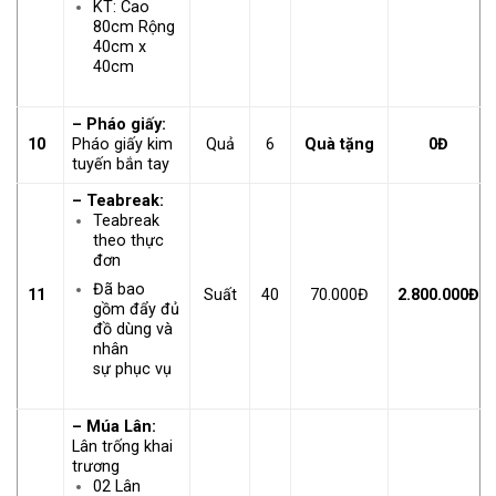
KT: Cao
80cm Rộng
40cm x
40cm
– Pháo giấy:
10
Pháo giấy kim
Quả
6
Quà tặng
0Đ
tuyến bắn tay
– Teabreak:
Teabreak
theo thực
đơn
Đã bao
11
Suất
40
70.000Đ
2.800.000Đ
gồm đẩy đủ
đồ dùng và
nhân
sự phục vụ
– Múa Lân:
Lân trống khai
trương
02 Lân