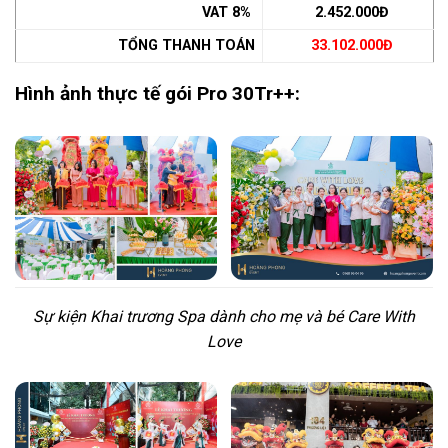
VAT 8%
2.452.000Đ
TỔNG THANH TOÁN
33.102.000Đ
Hình ảnh thực tế gói Pro 30Tr++:
Sự kiện Khai trương Spa dành cho mẹ và bé Care With
Love