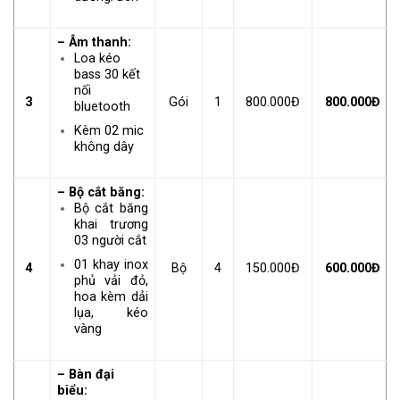
– Âm thanh:
Loa kéo
bass 30 kết
nối
3
Gói
1
800.000Đ
800.000Đ
bluetooth
Kèm 02 mic
không dây
– Bộ cắt băng:
Bộ cắt băng
khai trương
03 người cắt
01 khay inox
4
Bộ
4
150.000Đ
600.000Đ
phủ vải đỏ,
hoa kèm dải
lụa, kéo
vàng
– Bàn đại
biểu: