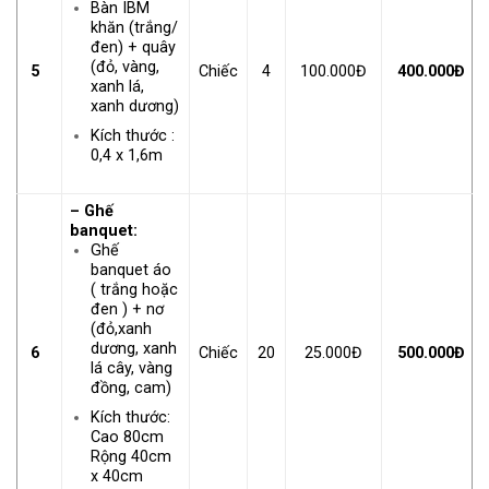
Bàn IBM
khăn (trắng/
đen) + quây
(đỏ, vàng,
5
Chiếc
4
100.000Đ
400.000Đ
xanh lá,
xanh dương)
Kích thước :
0,4 x 1,6m
– Ghế
banquet:
Ghế
banquet áo
( trắng hoặc
đen ) + nơ
(đỏ,xanh
dương, xanh
6
Chiếc
20
25.000Đ
500.000Đ
lá cây, vàng
đồng, cam)
Kích thước:
Cao 80cm
Rộng 40cm
x 40cm