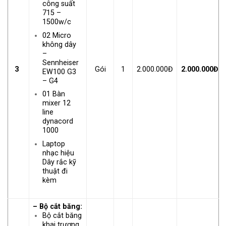
công suất
715 –
1500w/c
02 Micro
không dây
–
Sennheiser
3
Gói
1
2.000.000Đ
2.000.000Đ
EW100 G3
– G4
01 Bàn
mixer 12
line
dynacord
1000
Laptop
nhạc hiệu
Dây rắc kỹ
thuật đi
kèm
– Bộ cắt băng:
Bộ cắt băng
khai trương