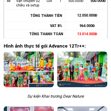
10
Vận chuyển 02
Gói
1
500.000Đ
500.000Đ
chiều và setup
12.050.000Đ
TỔNG THÀNH TIỀN
VAT 8%
964.000Đ
TỔNG THANH TOÁN
13.014.000Đ
Hình ảnh thực tế gói Advance 12Tr++:
Sự kiện Khai trương Dear Nature