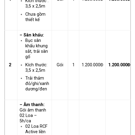
Kích thước :
3,5 x 2,5m
Chưa gồm
thiết kế
– Sân khấu:
Bục sân
khấu khung
sắt, trải sàn
gố
Kích thước:
2
Gói
1
1.200.000Đ
1.200.000Đ
3,5 x 2,5m
Trải thảm
đỏ/ghi/xanh
dương/đen
– Âm thanh:
Gói âm thanh
02 Loa –
5h/ca
02 Loa RCF
Active liền