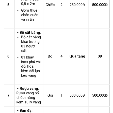
0,8 x 2m
5
Chiếc
2
250.000Đ
500.000Đ
Gồm thuê
chân cuốn
và in ấn
– Bộ cắt băng:
Bộ cắt băng
khai trương
03 người
cắt
6
Bộ
4
Quà tặng
0Đ
01 khay
inox phủ vải
đỏ, hoa
kèm dải lụa,
kéo vàng
– Rượu vang:
Rượu vang nổ
7
Gói
1
500.000Đ
500.000Đ
chúc mừng
kèm 10 ly vang
– Bàn đại