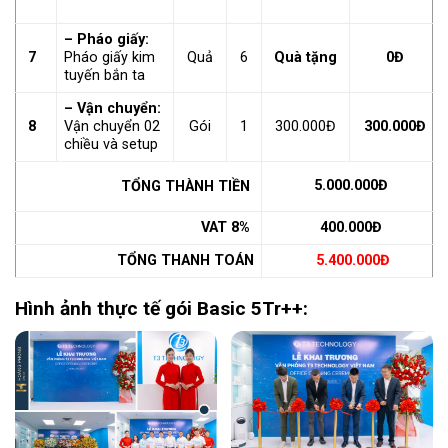
– Pháo giấy:
7
Pháo giấy kim
Quả
6
Quà tặng
0Đ
tuyến bắn ta
– Vận chuyển:
8
Vận chuyển 02
Gói
1
300.000Đ
300.000Đ
chiều và setup
5.000.000Đ
TỔNG THÀNH TIỀN
VAT 8%
400.000Đ
TỔNG THANH TOÁN
5.400.000Đ
Hình ảnh thực tế gói Basic 5Tr++: