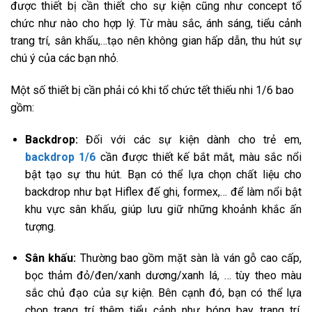
được thiết bị cần thiết cho sự kiện cũng như concept tổ
chức như nào cho hợp lý. Từ màu sắc, ánh sáng, tiểu cảnh
trang trí, sân khấu,…tạo nên không gian hấp dẫn, thu hút sự
chú ý của các bạn nhỏ.
Một số thiết bị cần phải có khi tổ chức tết thiếu nhi 1/6 bao
gồm:
Backdrop:
Đối với các sự kiện dành cho trẻ em,
backdrop 1/6
cần được thiết kế bắt mắt, màu sắc nổi
bật tạo sự thu hút. Bạn có thể lựa chọn chất liệu cho
backdrop như bạt Hiflex đế ghi, formex,… để làm nổi bật
khu vực sân khấu, giúp lưu giữ những khoảnh khắc ấn
tượng.
Sân khấu:
Thường bao gồm mặt sàn là ván gỗ cao cấp,
bọc thảm đỏ/đen/xanh dương/xanh lá, … tùy theo màu
sắc chủ đạo của sự kiện. Bên cạnh đó, bạn có thể lựa
chọn trang trí thêm tiểu cảnh như bóng bay trang trí,