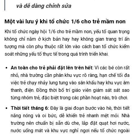
và dễ dàng chỉnh sửa
Một vài lưu ý khi tổ chức 1/6 cho trẻ mầm non
Khi tổ chức ngày hội 1/6 cho trẻ mầm non, yếu tố quan trọng
không chỉ nằm ở kịch bản hay hay không gian trang trí ấn
tượng mà còn phụ thuộc rất lớn vào cách ban tổ chức kiểm
soát những yếu tố thực tế trong quá trình triển khai.
An toàn cho trẻ phải đặt lên trên hết:
Vì các bé còn rất
nhỏ, nhà trường cần phân khu vực rõ ràng, hạn chế tối đa
việc trẻ chạy nhảy lung tung vào sân khấu hay khu vực âm
thanh, điện. Đồng thời bố trí giáo viên giám sát sát sao
từng nhóm trẻ, đặc biệt trong các phần hoạt náo, trò chơi.
Thời tiết tháng 6:
Đây là giai đoạn bước vào hè, thời tiết
nắng nóng và oi bức, dễ khiến trẻ
nhanh mệt mỏi. Nhà
trường nên chuẩn bị sẵn dù che, lắp đặt quạt hơi nước,
nước uống mát và khu vực nghỉ ngơi nếu tổ chức ngoài