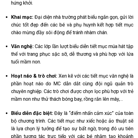
hứng khởi.
Khai mạc:
Đại diện nhà trường phát biểu ngắn gọn, gửi lời
chúc tốt đẹp đến các bé và phụ huynh kết hợp tiết mục
chào mừng đầy sôi động để tránh nhàm chán.
Văn nghệ:
Các lớp lần lượt biểu diễn tiết mục múa hát tập
thể với trang phục sặc sỡ, dễ thương và phù hợp với lứa
tuổi mầm non.
Hoạt náo & trò chơi:
Xen kẽ với các tiết mục văn nghệ là
phần hoạt náo do MC dẫn dắt cùng đội ngũ quản trò
chuyên nghiệp. Các trò chơi được chọn lọc phù hợp với trẻ
mầm non như thử thách bóng bay, rồng rắn lên mây,…
Biểu diễn đặc biệt:
Đây là “điểm nhấn cảm xúc” của toàn
bộ chương trình. Các tiết mục như xiếc hoặc ảo thuật sẽ
là lựa chọn lý tưởng để tạo sự bất ngờ, trong đó ưu tiên
phần tương tác trực tiếp với các bé nhằm tạo khoảnh