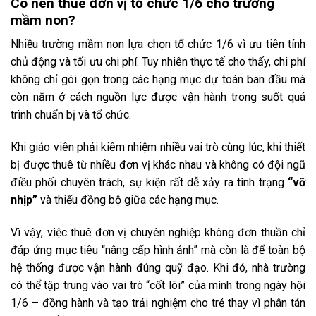
Có nên thuê đơn vị tổ chức 1/6 cho trường
mầm non?
Nhiều trường mầm non lựa chọn tổ chức 1/6 vì ưu tiên tính
chủ động và tối ưu chi phí. Tuy nhiên thực tế cho thấy, chi phí
không chỉ gói gọn trong các hạng mục dự toán ban đầu mà
còn nằm ở cách nguồn lực được vận hành trong suốt quá
trình chuẩn bị và tổ chức.
Khi giáo viên phải kiêm nhiệm nhiều vai trò cùng lúc, khi thiết
bị được thuê từ nhiều đơn vị khác nhau và không có đội ngũ
điều phối chuyên trách, sự kiện rất dễ xảy ra tình trạng
“vỡ
nhịp”
và thiếu đồng bộ giữa các hạng mục.
Vì vậy, việc thuê đơn vị chuyên nghiệp không đơn thuần chỉ
đáp ứng mục tiêu “nâng cấp hình ảnh” mà còn là để toàn bộ
hệ thống được vận hành đúng quỹ đạo. Khi đó, nhà trường
có thể tập trung vào vai trò “cốt lõi” của mình trong ngày hội
1/6 – đồng hành và tạo trải nghiệm cho trẻ thay vì phân tán