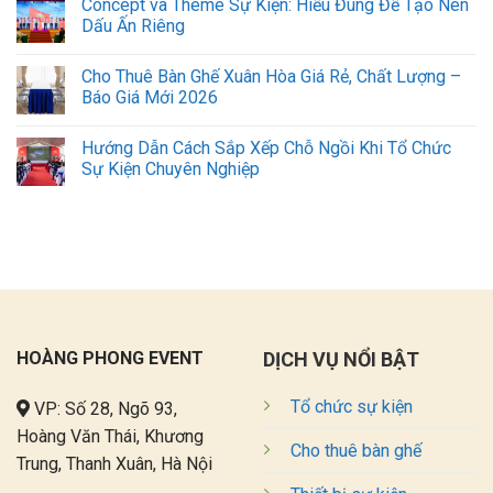
Concept và Theme Sự Kiện: Hiểu Đúng Để Tạo Nên
Dấu Ấn Riêng
Cho Thuê Bàn Ghế Xuân Hòa Giá Rẻ, Chất Lượng –
Báo Giá Mới 2026
Hướng Dẫn Cách Sắp Xếp Chỗ Ngồi Khi Tổ Chức
Sự Kiện Chuyên Nghiệp
HOÀNG PHONG EVENT
DỊCH VỤ NỔI BẬT
GỌI ZALO
HOTLINE
Tổ chức sự kiện
VP: Số 28, Ngõ 93,
Hoàng Văn Thái, Khương
Cho thuê bàn ghế
Trung, Thanh Xuân, Hà Nội