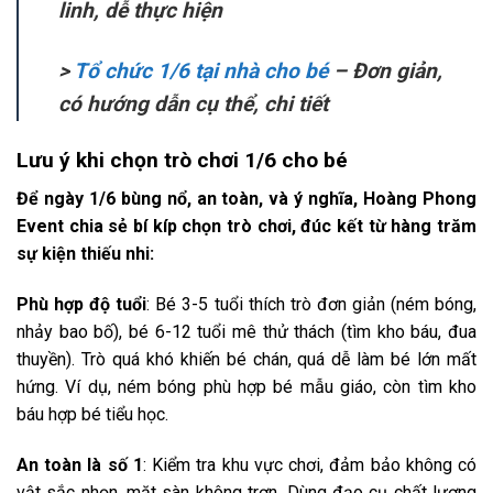
linh, dễ thực hiện
>
Tổ chức 1/6 tại nhà cho bé
– Đơn giản,
có hướng dẫn cụ thể, chi tiết
Lưu ý khi chọn trò chơi 1/6 cho bé
Để ngày 1/6 bùng nổ, an toàn, và ý nghĩa, Hoàng Phong
Event chia sẻ bí kíp chọn trò chơi, đúc kết từ hàng trăm
sự kiện thiếu nhi:
Phù hợp độ tuổi
: Bé 3-5 tuổi thích trò đơn giản (ném bóng,
nhảy bao bố), bé 6-12 tuổi mê thử thách (tìm kho báu, đua
thuyền). Trò quá khó khiến bé chán, quá dễ làm bé lớn mất
hứng. Ví dụ, ném bóng phù hợp bé mẫu giáo, còn tìm kho
báu hợp bé tiểu học.
An toàn là số 1
: Kiểm tra khu vực chơi, đảm bảo không có
vật sắc nhọn, mặt sàn không trơn. Dùng đạo cụ chất lượng