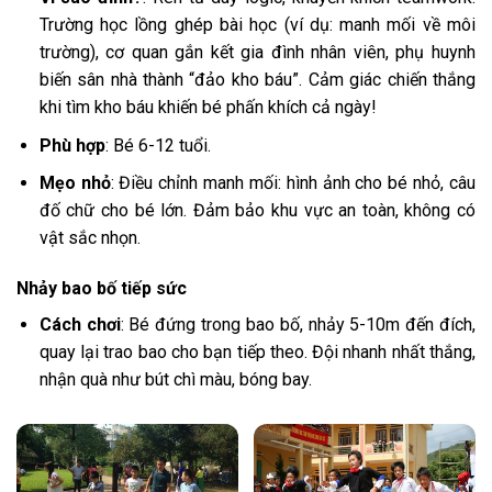
Trường học lồng ghép bài học (ví dụ: manh mối về môi
trường), cơ quan gắn kết gia đình nhân viên, phụ huynh
biến sân nhà thành “đảo kho báu”. Cảm giác chiến thắng
khi tìm kho báu khiến bé phấn khích cả ngày!
Phù hợp
: Bé 6-12 tuổi.
Mẹo nhỏ
: Điều chỉnh manh mối: hình ảnh cho bé nhỏ, câu
đố chữ cho bé lớn. Đảm bảo khu vực an toàn, không có
vật sắc nhọn.
Nhảy bao bố tiếp sức
Cách chơi
: Bé đứng trong bao bố, nhảy 5-10m đến đích,
quay lại trao bao cho bạn tiếp theo. Đội nhanh nhất thắng,
nhận quà như bút chì màu, bóng bay.