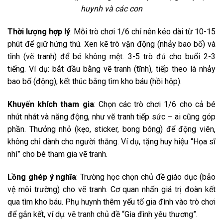
huynh và các con
Thời lượng hợp lý
: Mỗi trò chơi 1/6 chỉ nên kéo dài từ 10-15
phút để giữ hứng thú. Xen kẽ trò vận động (nhảy bao bố) và
tĩnh (vẽ tranh) để bé không mệt. 3-5 trò đủ cho buổi 2-3
tiếng. Ví dụ: bắt đầu bằng vẽ tranh (tĩnh), tiếp theo là nhảy
bao bố (động), kết thúc bằng tìm kho báu (hồi hộp).
Khuyến khích tham gia
: Chọn các trò chơi 1/6 cho cả bé
nhút nhát và năng động, như vẽ tranh tiếp sức – ai cũng góp
phần. Thưởng nhỏ (kẹo, sticker, bong bóng) để động viên,
không chỉ dành cho người thắng. Ví dụ, tặng huy hiệu “Họa sĩ
nhí” cho bé tham gia vẽ tranh.
Lồng ghép ý nghĩa
: Trường học chọn chủ đề giáo dục (bảo
vệ môi trường) cho vẽ tranh. Cơ quan nhấn giá trị đoàn kết
qua tìm kho báu. Phụ huynh thêm yếu tố gia đình vào trò chơi
để gắn kết, ví dụ: vẽ tranh chủ đề “Gia đình yêu thương”.