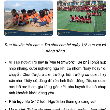
Đua thuyền trên cạn – Trò chơi cho bé ngày 1/6 cực vui và
năng động
Vì sao hợp?
: Trò này là “vua teamwork”! Bé phải phối hợp
nhịp nhàng, cười nghiêng ngả khi cả nhóm “loay hoay” di
chuyển. Chơi được ở sân trường, hội trường cơ quan, hay
sân nhà. Thầy cô dùng để rèn tinh thần đồng đội, cơ quan
mời bố mẹ tham gia tăng gắn kết, phụ huynh tha hồ chụp
ảnh khoảnh khắc đáng yêu.
Phù hợp
: Bé 5-12 tuổi. Người lớn tham gia càng vui!
Mẹo nhỏ
: Thêm chướng ngại vật (chai nước, vòng tròn)