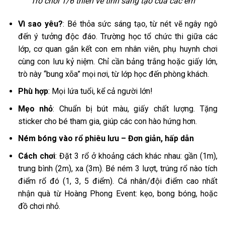
Trò chơi 1/6 thiên về tính sáng tạo của các em
Vì sao yêu?
: Bé thỏa sức sáng tạo, từ nét vẽ ngây ngô
đến ý tưởng độc đáo. Trường học tổ chức thi giữa các
lớp, cơ quan gắn kết con em nhân viên, phụ huynh chơi
cùng con lưu kỷ niệm. Chỉ cần bảng trắng hoặc giấy lớn,
trò này “bung xõa” mọi nơi, từ lớp học đến phòng khách.
Phù hợp
: Mọi lứa tuổi, kể cả người lớn!
Mẹo nhỏ
: Chuẩn bị bút màu, giấy chất lượng. Tặng
sticker cho bé tham gia, giúp các con hào hứng hơn.
Ném bóng vào rổ phiêu lưu – Đơn giản, hấp dẫn
Cách chơi
: Đặt 3 rổ ở khoảng cách khác nhau: gần (1m),
trung bình (2m), xa (3m). Bé ném 3 lượt, trúng rổ nào tích
điểm rổ đó (1, 3, 5 điểm). Cá nhân/đội điểm cao nhất
nhận quà từ Hoàng Phong Event: kẹo, bong bóng, hoặc
đồ chơi nhỏ.