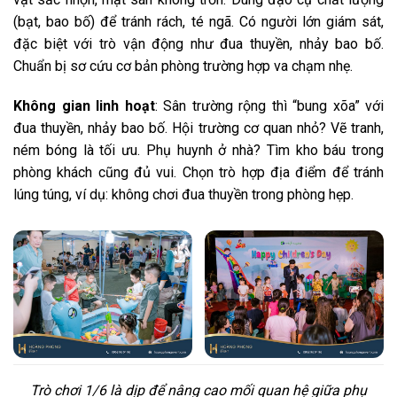
(bạt, bao bố) để tránh rách, té ngã. Có người lớn giám sát,
đặc biệt với trò vận động như đua thuyền, nhảy bao bố.
Chuẩn bị sơ cứu cơ bản phòng trường hợp va chạm nhẹ.
Không gian linh hoạt
: Sân trường rộng thì “bung xõa” với
đua thuyền, nhảy bao bố. Hội trường cơ quan nhỏ? Vẽ tranh,
ném bóng là tối ưu. Phụ huynh ở nhà? Tìm kho báu trong
phòng khách cũng đủ vui. Chọn trò hợp địa điểm để tránh
lúng túng, ví dụ: không chơi đua thuyền trong phòng hẹp.
Trò chơi 1/6 là dịp để nâng cao mối quan hệ giữa phụ