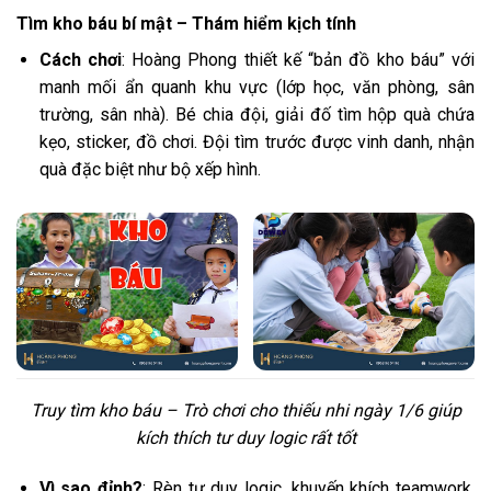
Tìm kho báu bí mật – Thám hiểm kịch tính
Cách chơi
: Hoàng Phong thiết kế “bản đồ kho báu” với
manh mối ẩn quanh khu vực (lớp học, văn phòng, sân
trường, sân nhà). Bé chia đội, giải đố tìm hộp quà chứa
kẹo, sticker, đồ chơi. Đội tìm trước được vinh danh, nhận
quà đặc biệt như bộ xếp hình.
Truy tìm kho báu – Trò chơi cho thiếu nhi ngày 1/6 giúp
kích thích tư duy logic rất tốt
Vì sao đỉnh?
: Rèn tư duy logic, khuyến khích teamwork.