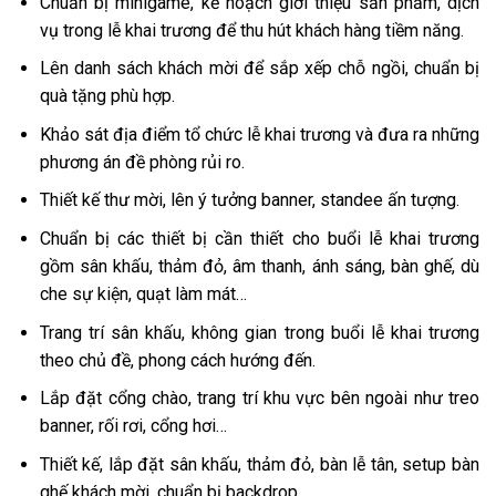
Chuẩn bị minigame, kế hoạch giới thiệu sản phẩm, dịch
vụ trong lễ khai trương để thu hút khách hàng tiềm năng.
Lên danh sách khách mời để sắp xếp chỗ ngồi, chuẩn bị
quà tặng phù hợp.
Khảo sát địa điểm tổ chức lễ khai trương và đưa ra những
phương án đề phòng rủi ro.
Thiết kế thư mời, lên ý tưởng banner, standee ấn tượng.
Chuẩn bị các thiết bị cần thiết cho buổi lễ khai trương
gồm sân khấu, thảm đỏ, âm thanh, ánh sáng, bàn ghế, dù
che sự kiện, quạt làm mát…
Trang trí sân khấu, không gian trong buổi lễ khai trương
theo chủ đề, phong cách hướng đến.
Lắp đặt cổng chào, trang trí khu vực bên ngoài như treo
banner, rối rơi, cổng hơi…
Thiết kế, lắp đặt sân khấu, thảm đỏ, bàn lễ tân, setup bàn
ghế khách mời, chuẩn bị backdrop…