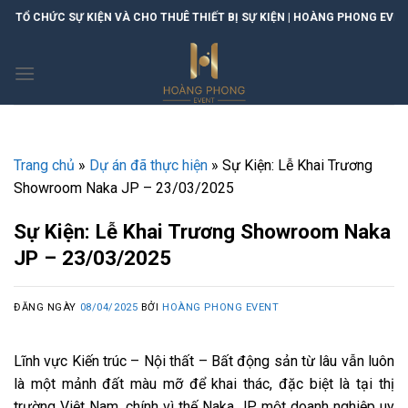
Skip
 KIỆN VÀ CHO THUÊ THIẾT BỊ SỰ KIỆN | HOÀNG PHONG EVENT
to
content
Trang chủ
»
Dự án đã thực hiện
»
Sự Kiện: Lễ Khai Trương
Showroom Naka JP – 23/03/2025
Sự Kiện: Lễ Khai Trương Showroom Naka
JP – 23/03/2025
ĐĂNG NGÀY
08/04/2025
BỞI
HOÀNG PHONG EVENT
Lĩnh vực Kiến trúc – Nội thất – Bất động sản từ lâu vẫn luôn
là một mảnh đất màu mỡ để khai thác, đặc biệt là tại thị
trường Việt Nam, chính vì thế Naka JP, một doanh nghiệp uy