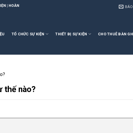
NG EVENT
BÁO
IỆU
TỔ CHỨC SỰ KIỆN
THIẾT BỊ SỰ KIỆN
CHO THUÊ BÀN GH
ào?
ư thế nào?