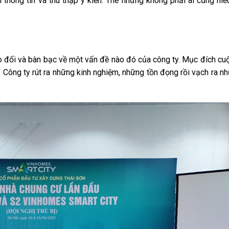
i thông tin và thu thập ý kiến. Thế nhưng không phải ai cũng hiểu
ao đổi và bàn bạc về một vấn đề nào đó của công ty. Mục đích c
p. Công ty rút ra những kinh nghiệm, những tồn đọng rồi vạch ra 