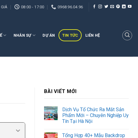
 GIÁ
08:00 - 17:00
0968.96.04.96
Ế
NHÂN SỰ
DỰ ÁN
TIN TỨC
LIÊN HỆ
BÀI VIẾT MỚI
Dịch Vụ Tổ Chức Ra Mắt Sản
Phẩm Mới – Chuyên Nghiệp Uy
Tín Tại Hà Nội
Tổng Hợp 40+ Mẫu Backdrop