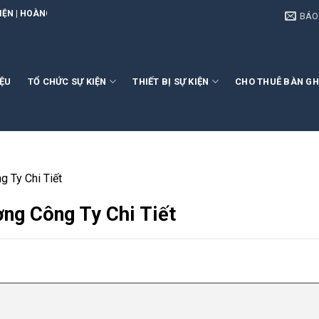
EVENT
BÁO
IỆU
TỔ CHỨC SỰ KIỆN
THIẾT BỊ SỰ KIỆN
CHO THUÊ BÀN GH
 Ty Chi Tiết
ng Công Ty Chi Tiết