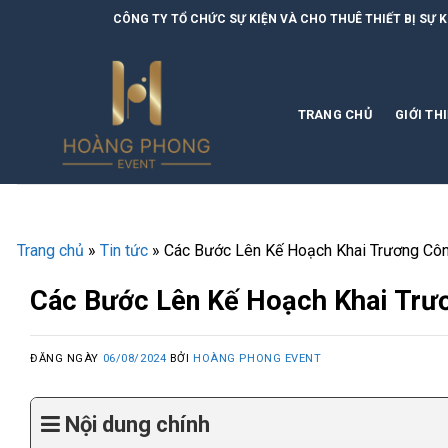
Skip
NG TY TỔ CHỨC SỰ KIỆN VÀ CHO THUÊ THIẾT BỊ SỰ KIỆN | HOÀNG PHONG 
to
content
TRANG CHỦ
GIỚI TH
Trang chủ
»
Tin tức
»
Các Bước Lên Kế Hoạch Khai Trương Công
Các Bước Lên Kế Hoạch Khai Trươ
ĐĂNG NGÀY
06/08/2024
BỞI
HOÀNG PHONG EVENT
Nội dung chính