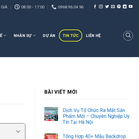
 GIÁ
08:00 - 17:00
0968.96.04.96
Ế
NHÂN SỰ
DỰ ÁN
TIN TỨC
LIÊN HỆ
BÀI VIẾT MỚI
Dịch Vụ Tổ Chức Ra Mắt Sản
Phẩm Mới – Chuyên Nghiệp Uy
Tín Tại Hà Nội
Tổng Hợp 40+ Mẫu Backdrop