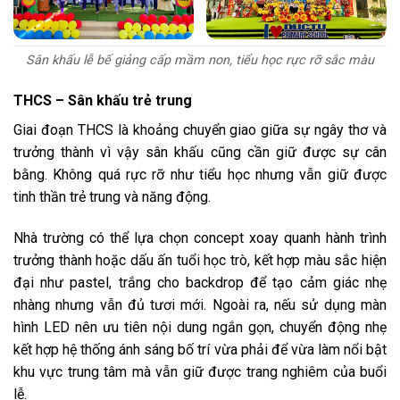
Sân khấu lễ bế giảng cấp mầm non, tiểu học rực rỡ sắc màu
THCS – Sân khấu trẻ trung
Giai đoạn THCS là khoảng chuyển giao giữa sự ngây thơ và
trưởng thành vì vậy sân khấu cũng cần giữ được sự cân
bằng. Không quá rực rỡ như tiểu học nhưng vẫn giữ được
tinh thần trẻ trung và năng động.
Nhà trường có thể lựa chọn concept xoay quanh hành trình
trưởng thành hoặc dấu ấn tuổi học trò, kết hợp màu sắc hiện
đại như pastel, trắng cho backdrop để tạo cảm giác nhẹ
nhàng nhưng vẫn đủ tươi mới. Ngoài ra, nếu sử dụng màn
hình LED nên ưu tiên nội dung ngắn gọn, chuyển động nhẹ
kết hợp hệ thống ánh sáng bố trí vừa phải để vừa làm nổi bật
khu vực trung tâm mà vẫn giữ được trang nghiêm của buổi
lễ.