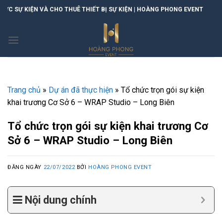
Skip
 CHO THUÊ THIẾT BỊ SỰ KIỆN | HOÀNG PHONG EVENT
to
content
Trang chủ
»
Dự án đã thực hiện
»
Tổ chức trọn gói sự kiện
khai trương Cơ Sở 6 – WRAP Studio – Long Biên
Tổ chức trọn gói sự kiện khai trương Cơ
Sở 6 – WRAP Studio – Long Biên
ĐĂNG NGÀY
22/07/2022
BỞI
HOÀNG PHONG EVENT
Nội dung chính