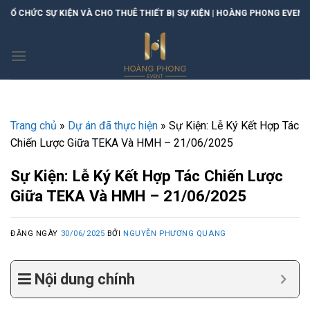
Skip
VÀ CHO THUÊ THIẾT BỊ SỰ KIỆN | HOÀNG PHONG EVENT
to
content
Trang chủ
»
Dự án đã thực hiện
»
Sự Kiện: Lễ Ký Kết Hợp Tác
Chiến Lược Giữa TEKA Và HMH – 21/06/2025
Sự Kiện: Lễ Ký Kết Hợp Tác Chiến Lược
Giữa TEKA Và HMH – 21/06/2025
ĐĂNG NGÀY
30/06/2025
BỞI
NGUYỄN PHƯƠNG QUANG
Nội dung chính