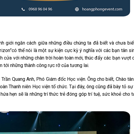
h giới ngăn cách giữa những điều chúng ta đã biết và chưa bi
zon”có thể nói là một sự kiện cực kỳ ý nghĩa với các bạn tân si
 cửa với những chân trời hoàn toàn mới, thúc đẩy các bạn vượt q
 tới những thành công rực rỡ của tương lai.
Trần Quang Anh, Phó Giám đốc Học viện. Ông cho biết, Chào tân 
àn Thanh niên Học viện tổ chức. Tại đây, ông cũng đã bày tỏ sự 
ứa hẹn sẽ là những trí thức trẻ đóng góp trí tuệ, sức khoẻ cho t