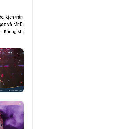
, kịch trần,
gaz và Mr B;
n. Không khí