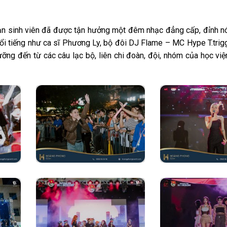
ạn sinh viên đã được tận hưởng một đêm nhạc đẳng cấp, đỉnh nóc
ổi tiếng như ca sĩ Phương Ly, bộ đôi DJ Flame – MC Hype T.trig
ỡng đến từ các câu lạc bộ, liên chi đoàn, đội, nhóm của học việ