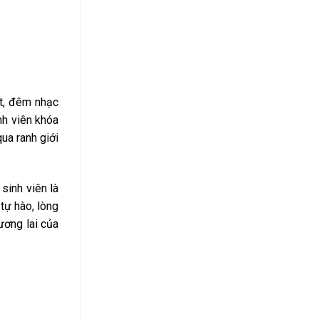
ết, đêm nhạc
nh viên khóa
ua ranh giới
sinh viên là
tự hào, lòng
ương lai của