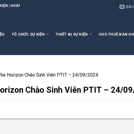
G EVENT
BÁO
IỆU
TỔ CHỨC SỰ KIỆN
THIẾT BỊ SỰ KIỆN
CHO THUÊ BÀN GH
he Horizon Chào Sinh Viên PTIT – 24/09/2024
orizon Chào Sinh Viên PTIT – 24/0