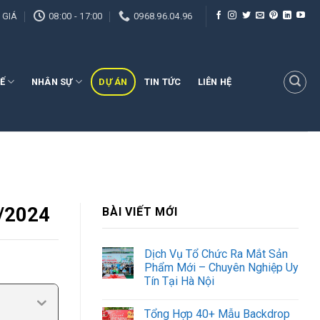
 GIÁ
08:00 - 17:00
0968.96.04.96
Ế
NHÂN SỰ
DỰ ÁN
TIN TỨC
LIÊN HỆ
9/2024
BÀI VIẾT MỚI
Dịch Vụ Tổ Chức Ra Mắt Sản
Phẩm Mới – Chuyên Nghiệp Uy
Tín Tại Hà Nội
Tổng Hợp 40+ Mẫu Backdrop