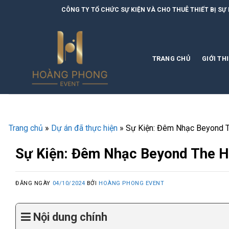
Skip
CÔNG TY TỔ CHỨC SỰ KIỆN VÀ CHO THUÊ THIẾT BỊ SỰ KIỆN | HOÀNG PHON
to
content
TRANG CHỦ
GIỚI TH
Trang chủ
»
Dự án đã thực hiện
»
Sự Kiện: Đêm Nhạc Beyond T
Sự Kiện: Đêm Nhạc Beyond The H
ĐĂNG NGÀY
04/10/2024
BỞI
HOÀNG PHONG EVENT
Nội dung chính