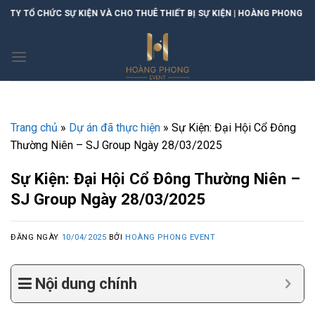
Skip
 SỰ KIỆN VÀ CHO THUÊ THIẾT BỊ SỰ KIỆN | HOÀNG PHONG EVENT
to
content
Trang chủ
»
Dự án đã thực hiện
»
Sự Kiện: Đại Hội Cổ Đông
Thường Niên – SJ Group Ngày 28/03/2025
Sự Kiện: Đại Hội Cổ Đông Thường Niên –
SJ Group Ngày 28/03/2025
ĐĂNG NGÀY
10/04/2025
BỞI
HOÀNG PHONG EVENT
Nội dung chính