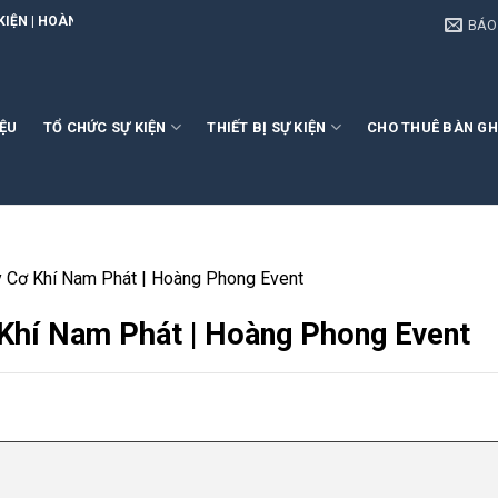
ONG EVENT
BÁO
IỆU
TỔ CHỨC SỰ KIỆN
THIẾT BỊ SỰ KIỆN
CHO THUÊ BÀN GH
y Cơ Khí Nam Phát | Hoàng Phong Event
 Khí Nam Phát | Hoàng Phong Event