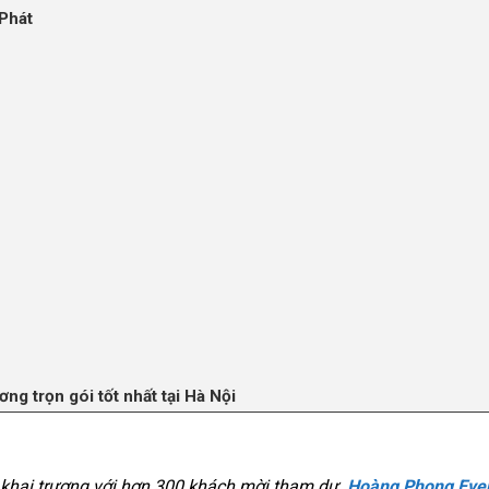
 Phát
ng trọn gói tốt nhất tại Hà Nội
khai trương với hơn 300 khách mời tham dự.
Hoàng Phong Eve