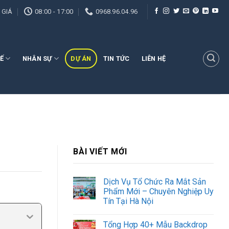
 GIÁ
08:00 - 17:00
0968.96.04.96
Ế
NHÂN SỰ
DỰ ÁN
TIN TỨC
LIÊN HỆ
BÀI VIẾT MỚI
Dịch Vụ Tổ Chức Ra Mắt Sản
Phẩm Mới – Chuyên Nghiệp Uy
Tín Tại Hà Nội
Tổng Hợp 40+ Mẫu Backdrop