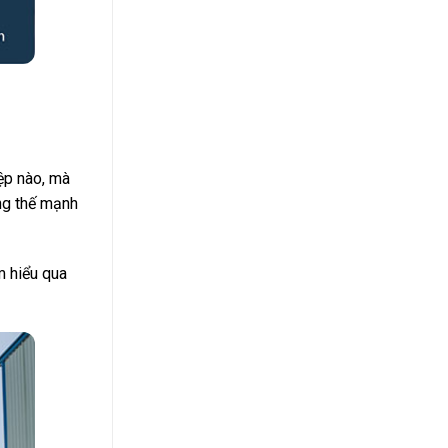
iệp nào, mà
ững thế mạnh
m hiểu qua