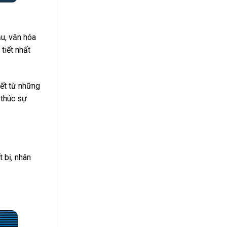
ầu, văn hóa
tiết nhất
iết từ những
 thúc sự
 bị, nhân