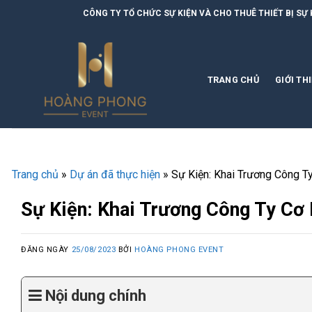
Skip
CÔNG TY TỔ CHỨC SỰ KIỆN VÀ CHO THUÊ THIẾT BỊ SỰ KIỆN | HOÀNG PH
to
content
TRANG CHỦ
GIỚI TH
Trang chủ
»
Dự án đã thực hiện
»
Sự Kiện: Khai Trương Công T
Sự Kiện: Khai Trương Công Ty Cơ
ĐĂNG NGÀY
25/08/2023
BỞI
HOÀNG PHONG EVENT
Nội dung chính