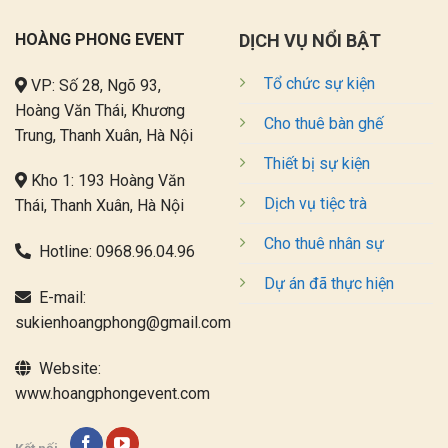
HOÀNG PHONG EVENT
DỊCH VỤ NỔI BẬT
Tổ chức sự kiện
VP: Số 28, Ngõ 93,
Hoàng Văn Thái, Khương
Cho thuê bàn ghế
Trung, Thanh Xuân, Hà Nội
Thiết bị sự kiện
Kho 1: 193 Hoàng Văn
Dịch vụ tiệc trà
Thái, Thanh Xuân, Hà Nội
Cho thuê nhân sự
Hotline:
0968.96.04.96
Dự án đã thực hiện
E-mail:
sukienhoangphong@gmail.com
Website:
www.hoangphongevent.com