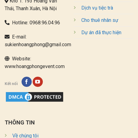
Kho 1: 193 Hoàng Văn
Dịch vụ tiệc trà
Thái, Thanh Xuân, Hà Nội
Cho thuê nhân sự
Hotline:
0968.96.04.96
Dự án đã thực hiện
E-mail:
sukienhoangphong@gmail.com
Website:
www.hoangphongevent.com
Kết nối
THÔNG TIN
Về chúng tôi