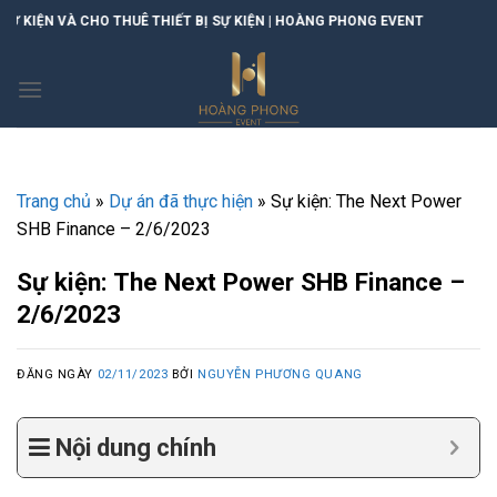
Skip
 SỰ KIỆN | HOÀNG PHONG EVENT
to
content
Trang chủ
»
Dự án đã thực hiện
»
Sự kiện: The Next Power
SHB Finance – 2/6/2023
Sự kiện: The Next Power SHB Finance –
2/6/2023
ĐĂNG NGÀY
02/11/2023
BỞI
NGUYỄN PHƯƠNG QUANG
Nội dung chính