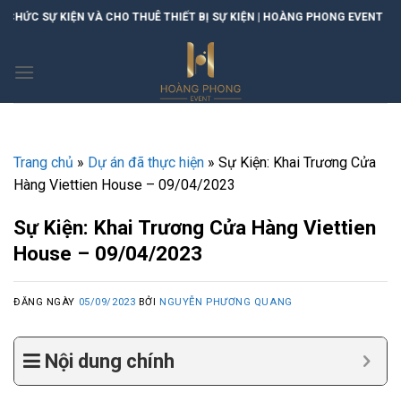
Skip
THUÊ THIẾT BỊ SỰ KIỆN | HOÀNG PHONG EVENT
to
content
Trang chủ
»
Dự án đã thực hiện
»
Sự Kiện: Khai Trương Cửa
Hàng Viettien House – 09/04/2023
Sự Kiện: Khai Trương Cửa Hàng Viettien
House – 09/04/2023
ĐĂNG NGÀY
05/09/2023
BỞI
NGUYỄN PHƯƠNG QUANG
Nội dung chính