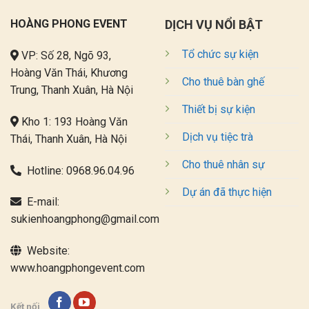
HOÀNG PHONG EVENT
DỊCH VỤ NỔI BẬT
Tổ chức sự kiện
VP: Số 28, Ngõ 93,
Hoàng Văn Thái, Khương
Cho thuê bàn ghế
Trung, Thanh Xuân, Hà Nội
Thiết bị sự kiện
Kho 1: 193 Hoàng Văn
Dịch vụ tiệc trà
Thái, Thanh Xuân, Hà Nội
Cho thuê nhân sự
Hotline:
0968.96.04.96
Dự án đã thực hiện
E-mail:
sukienhoangphong@gmail.com
Website:
www.hoangphongevent.com
Kết nối