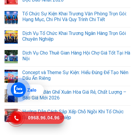
Tổ Chức Sự Kiện Khai Trương Văn Phòng Trọn Gói:
Hạng Mục, Chi Phí Và Quy Trình Chi Tiết
Dịch Vụ Tổ Chức Khai Trương Ngân Hàng Trọn Gói
Chuyên Nghiệp
Dịch Vụ Cho Thuê Gian Hàng Hội Chợ Giá Tốt Tại Hà
Nội
Concept và Theme Sự Kiện: Hiểu Đúng Để Tạo Nên
Dấu Ấn Riêng
Zalo
Cho Thuê Bàn Ghế Xuân Hòa Giá Rẻ, Chất Lượng –
Báo Giá Mới 2026
Hướng Dẫn Cách Sắp Xếp Chỗ Ngồi Khi Tổ Chức
Sự Kiện Chuyên Nghiệp
0968.96.04.96