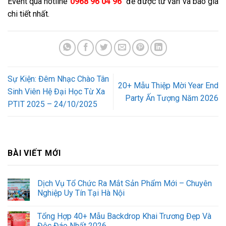
Event qua hotline
0968 96 04 96
để được tư vấn và báo giá
chi tiết nhất.
Sự Kiện: Đêm Nhạc Chào Tân
20+ Mẫu Thiệp Mời Year End
Sinh Viên Hệ Đại Học Từ Xa
Party Ấn Tượng Năm 2026
PTIT 2025 – 24/10/2025
BÀI VIẾT MỚI
Dịch Vụ Tổ Chức Ra Mắt Sản Phẩm Mới – Chuyên
Nghiệp Uy Tín Tại Hà Nội
Tổng Hợp 40+ Mẫu Backdrop Khai Trương Đẹp Và
Độc Đáo Nhất 2026